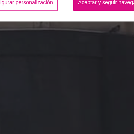
igurar personalización
Aceptar y seguir nave