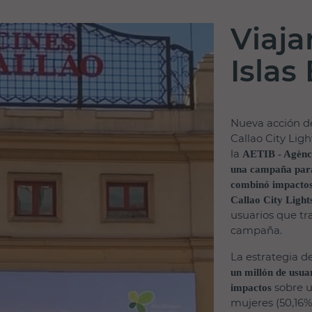
Viaja
Islas
Nueva acción de
Callao City Ligh
la
AETIB - Agència
una campaña para 
combinó impactos
Callao City Light
usuarios que tr
campaña.
La estrategia d
un millón de usuar
sobre u
impactos
mujeres (50,16%