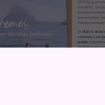
(37,71%) y un 
(44,94%). Un pú
entretenimiento,
automoción, res
trabajo también
El
48,61% de los 
volvieron a ser i
estableci
mobile
mobile contó c
diferentes (Int
quemostraban di
llevar a cabo en
marca y posicio
turístico en el 
retargeting al
mobile, y unos ra
de la campaña, lle
interacción del fo
Ad
Robapáginas.
los ratios más 