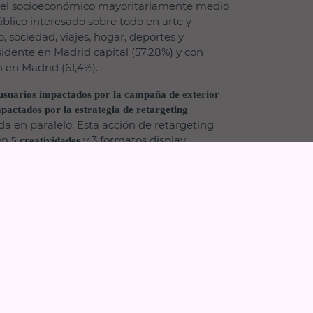
nivel socioeconómico mayoritariamente medio
blico interesado sobre todo en arte y
 sociedad, viajes, hogar, deportes y
idente en Madrid capital (57,28%) y con
 en Madrid (61,4%).
usuarios impactados por la campaña de exterior
mpactados por la estrategia de retargeting
da en paralelo. Esta acción de retargeting
on
y 3 formatos display
5 creatividades
ersticial, Robapáginas y Doble Robapáginas)
stintas actividades que el viajero puede
 las Islas Baleares, reforzando el recuerdo de
nando al archipiélago balear como destino
top-of-mind del usuario. La estrategia de
canzó una
viewability de casi el 81% en la campaña
tos de engagement que, gracias a la optimización
garon a multiplicar por 3 los resultados de
rmato intersticial, y por 4, en el formato Doble
emás, el análisis de campaña muestra que
altos de interacción de esta campaña mobile