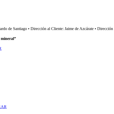
cardo de Santiago • Dirección al Cliente: Jaime de Azcárate • Direcci
 mineral”
R
RAR