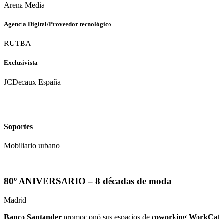
Arena Media
Agencia Digital/Proveedor tecnológico
RUTBA
Exclusivista
JCDecaux España
Soportes
Mobiliario urbano
80º ANIVERSARIO – 8 décadas de moda
Madrid
Banco Santander
promocionó sus espacios de
coworking WorkCa