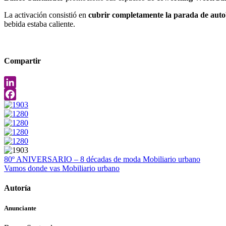
La activación consistió en
cubrir completamente la parada de autob
bebida estaba caliente.
Compartir
LinkedIn
Facebook
80º ANIVERSARIO – 8 décadas de moda
Mobiliario urbano
Vamos donde vas
Mobiliario urbano
Autoría
Anunciante