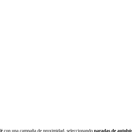
fé
con una campaña de proximidad, seleccionando
paradas de autobús