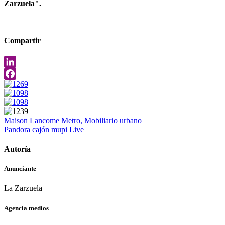
Zarzuela".
Compartir
LinkedIn
Facebook
Maison Lancome
Metro, Mobiliario urbano
Pandora cajón mupi
Live
Autoría
Anunciante
La Zarzuela
Agencia medios