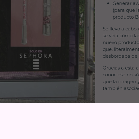
Generar aw
(para que 
producto Be
Se llevo a cabo
se veía cómo la
nuevo producto
que, literalmen
desbordaba de 
Gracias a esta a
conociese no sól
que la imagen 
también asociad
COMPARTIR
LinkedIn
Faceb