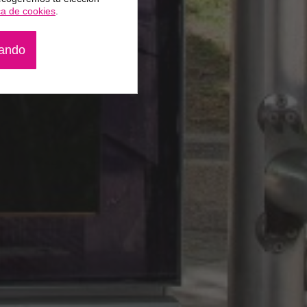
ica de cookies
.
gando