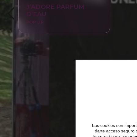
J’ADORE PARFUM
D’EAU
POP UP
Las cookies son importa
darte acceso seguro 
terceros) para hacer p