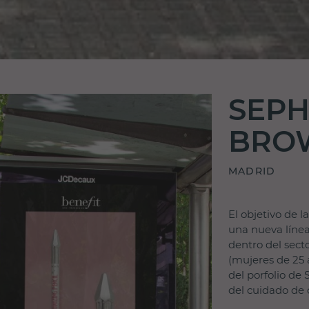
SEPH
BRO
MADRID
El objetivo de 
una nueva línea
dentro del secto
(mujeres de 25 
del porfolio de 
del cuidado de c