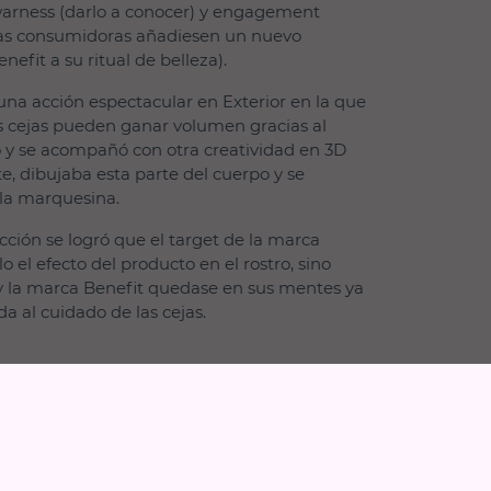
arness (darlo a conocer) y engagement
las consumidoras añadiesen un nuevo
nefit a su ritual de belleza).
 una acción espectacular en Exterior en la que
s cejas pueden ganar volumen gracias al
 y se acompañó con otra creatividad en 3D
te, dibujaba esta parte del cuerpo y se
la marquesina.
cción se logró que el target de la marca
o el efecto del producto en el rostro, sino
y la marca Benefit quedase en sus mentes ya
a al cuidado de las cejas.
ook