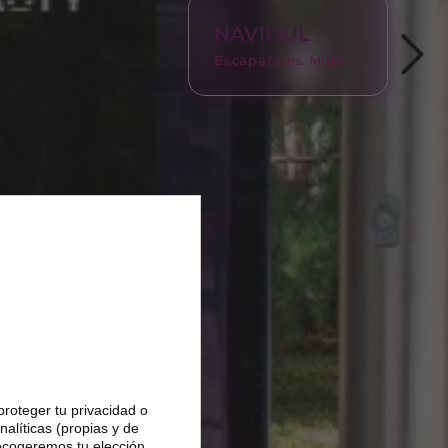
NAVIDUL
Escaparates Mupi
proteger tu privacidad o
alíticas (propias y de
Recogeremos tu elección