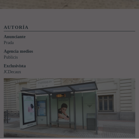
AUTORÍA
Anunciante
Prada
Agencia medios
Publicis
Exclusivista
JCDecaux