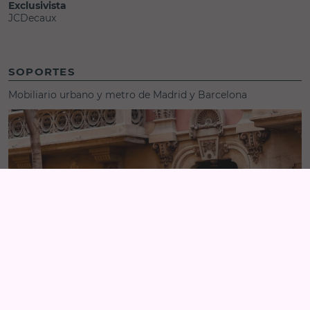
Exclusivista
JCDecaux
SOPORTES
Mobiliario urbano y metro de Madrid y Barcelona