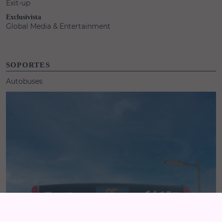
Éxit-up
Exclusivista
Global Media & Entertainment
SOPORTES
Autobuses