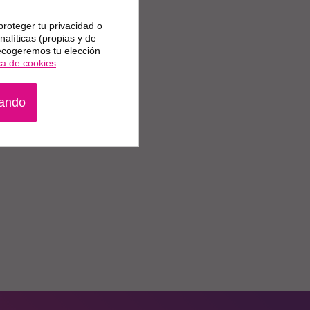
proteger tu privacidad o
alíticas (propias y de
Recogeremos tu elección
ica de cookies
.
gando