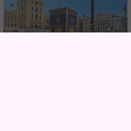
Menos excusas y más
paellas
VALENCIA
Valencia dió la bienvenida a las Fallas 2024 con la