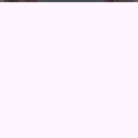
MAYBELLINE SKY
HIGH
NACIONAL
La campaña se centra dar a conocer de forma
innovadora la
máscara de pestañas Lash Sensational
Sky High Waterproof. Loreal
apuesta por la
comunicación diferencial y de la mano de
Publicis
Conexion
y
Maramura
, se trabajó una
estrategia
creativa 360º
, abarcando bajo un mismo concepto la
adaptación a diferentes medios producciones
3D
diferenciales
.