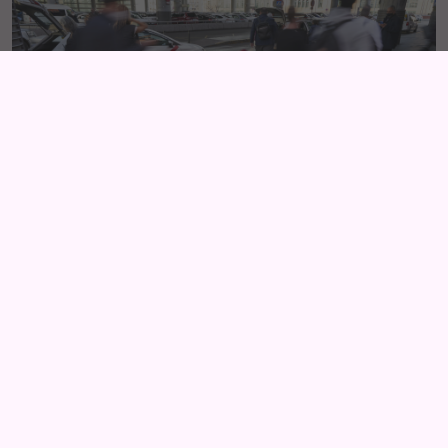
MAREA NEGRA
Para el lanzamiento de la serie 'Marea Negra' de
Amazon Prime Video, se colocaron vinilos de suelo en
Madrid que jugaba con el efecto visual de los
protagonistas saliendo a la superficie. Una acción de
street marketing de alta creatividad e impacto que tuvo
lugar en Madrid y Galicia.