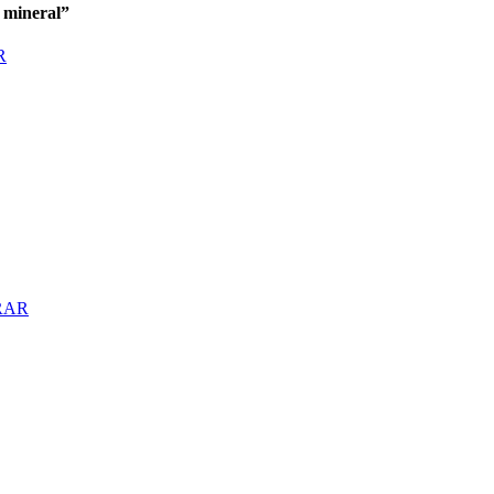
 mineral”
R
RAR