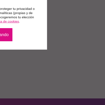
proteger tu privacidad o
alíticas (propias y de
Recogeremos tu elección
ica de cookies
.
gando