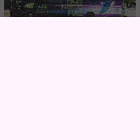
FAST NEEDS FUEL,
New Balance
Campaña de lanzamiento del nuevo modelo de
zapatillas deportivas de New Balance, Sonic Fuel Core.
COMPARTIR
LinkedIn
Facebook