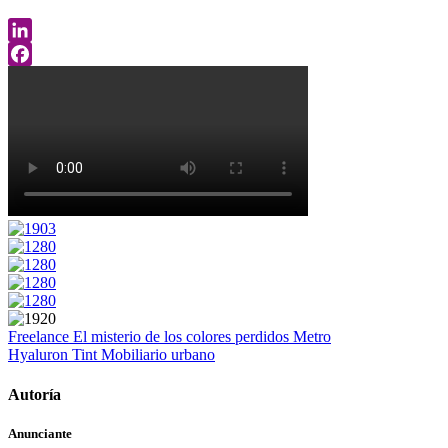
LinkedIn
Facebook
Freelance
El misterio de los colores perdidos
Metro
Hyaluron Tint
Mobiliario urbano
Autoría
Anunciante