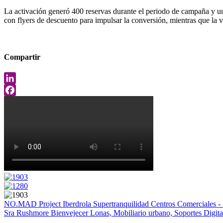
La activación generó 400 reservas durante el periodo de campaña y una
con flyers de descuento para impulsar la conversión, mientras que la 
Compartir
LinkedIn
Facebook
NO.MAD Project
Iberdrola Supertranquilidad
Centros Comerciales - 
Sra Rushmore
Bienvejecer
Lonas, Mobiliario urbano, Soportes Digita