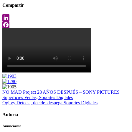
Compartir
LinkedIn
Facebook
NO.MAD Project
28 AÑOS DESPUÉS – SONY PICTURES
Superficies Ventas, Soportes Digitales
Ogilvy
Detecta, decide, despega
Soportes Digitales
Autoría
Anunciante