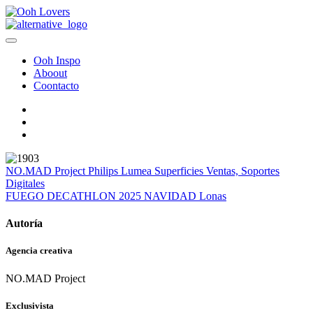
Ooh Inspo
Aboout
Coontacto
NO.MAD Project
Philips Lumea
Superficies Ventas, Soportes
Digitales
FUEGO
DECATHLON 2025 NAVIDAD
Lonas
Autoría
Agencia creativa
NO.MAD Project
Exclusivista