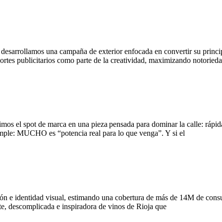
sarrollamos una campaña de exterior enfocada en convertir su princip
soportes publicitarios como parte de la creatividad, maximizando notorie
s el spot de marca en una pieza pensada para dominar la calle: rápida 
imple: MUCHO es “potencia real para lo que venga”. Y si el
 e identidad visual, estimando una cobertura de más de 14M de consum
nte, descomplicada e inspiradora de vinos de Rioja que