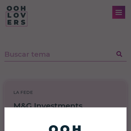
Bloog
LA FEDE
M&G Investments
M&G Investments España, de la mano
de Mediabrands España y Exterior Plus, han
desarrollado una serie de estaciones de carga