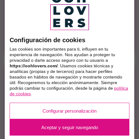
de vehículos eléctricos en pleno centro de
Madrid. Además, las plazas de aparcamiento
contaban con una completa decoración de
marca creando un espacio diferencial dentro
de la instalación.
Configuración de cookies
Las cookies son importantes para ti, influyen en tu
experiencia de navegación. Nos ayudan a proteger tu
privacidad o darte acceso seguro con tu usuario a
https://oohlovers.com/
. Usamos cookies técnicas y
analíticas (propias y de terceros) para hacer perfiles
LA FEDE
basados en hábitos de navegación y mostrarte contenido
útil. Recogeremos tu elección anónimamente. Siempre
Watch Me
podrás cambiar tu configuración, desde la página de
política
de cookies
.
Ford Mustang decora con luces secuenciales
plazas de aparcamiento en las principales
Configurar personalización
ciudades: Madrid, Barcelona, Bilbao, Valencia,
Sevilla.
Aceptar y seguir navegando